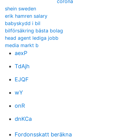
corona
shein sweden
erik hamren salary
babyskydd i bil
bilförsäkring bästa bolag
head agent lediga jobb
media markt b
aexP
TdAjh
EJQF
wY
onR
dnKCa
Fordonsskatt beräkna